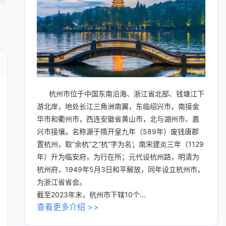
杭州市位于中国东南沿海、浙江省北部、钱塘江下
游北岸，地处长江三角洲南翼，东临绍兴市，南接金
华市和衢州市，西连安徽省黄山市，北与湖州市、嘉
兴市接壤。名称源于隋开皇九年（589年）废钱唐郡
置杭州，取“余杭”之“杭”字为名；南宋建炎三年（1129
年）升为临安府，为行在所；元代设杭州路，明清为
杭州府，1949年5月3日和平解放，同年设立杭州市，
为浙江省省会。
截至2023年末，杭州市下辖10个...
查看更多介绍 >>