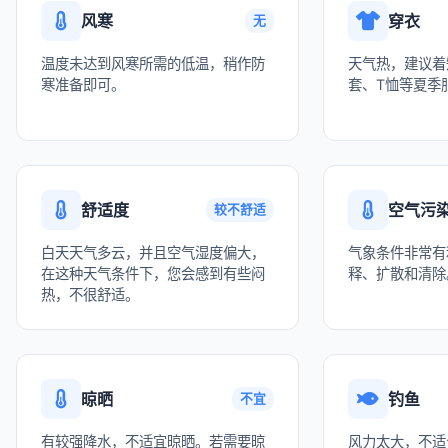
风寒
穿衣
无
温度未达到风寒所需的低温，稍作防
天气热，建议着
寒准备即可。
套、T恤等夏季
舒适度
空气污
较不舒适
白天天气多云，并且空气湿度偏大，
气象条件非常有
在这种天气条件下，您会感到有些闷
释、扩散和清除
热，不很舒适。
晾晒
钓鱼
不宜
有较强降水，不适宜晾晒。若需要晾
风力太大，不适