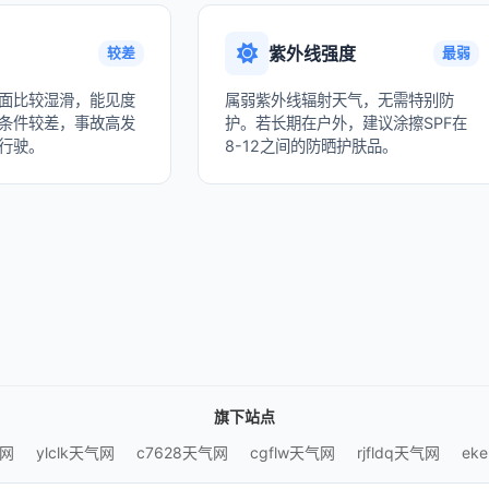
紫外线强度
较差
最弱
面比较湿滑，能见度
属弱紫外线辐射天气，无需特别防
条件较差，事故高发
护。若长期在户外，建议涂擦SPF在
行驶。
8-12之间的防晒护肤品。
旗下站点
气网
ylclk天气网
c7628天气网
cgflw天气网
rjfldq天气网
ek