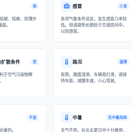
感冒
热
少发
短裙、短裤、短薄外
各项气象条件适宜，发生感冒几率较
服装。
低。但请避免长期处于空调房间中，
以防感冒。
染扩散条件
路况
优
湿滑
利于空气污染物稀
有雨，路面湿滑，车辆易打滑，请保
。
持车距，减慢车速，小心驾驶。
中暑
不宜
无中暑风险
合垂钓。
天气不热，在炎炎夏日中十分难得，