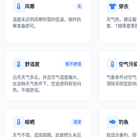
风寒
穿衣
无
温度未达到风寒所需的低温，稍作防
天气热，建议着
寒准备即可。
套、T恤等夏季
舒适度
空气污
较不舒适
白天天气多云，并且空气湿度偏大，
气象条件对空气
在这种天气条件下，您会感到有些闷
清除无明显影响
热，不很舒适。
晾晒
钓鱼
适宜
天气不错，适宜晾晒。赶紧把久未见
较适合垂钓，但