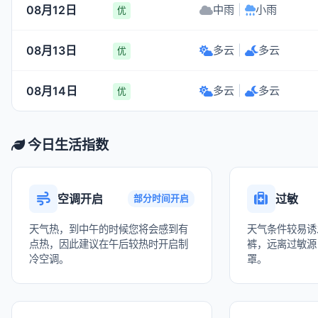
08月12日
中雨
|
小雨
优
08月13日
多云
|
多云
优
08月14日
多云
|
多云
优
今日生活指数
空调开启
过敏
部分时间开启
天气热，到中午的时候您将会感到有
天气条件较易诱
点热，因此建议在午后较热时开启制
裤，远离过敏源
冷空调。
罩。