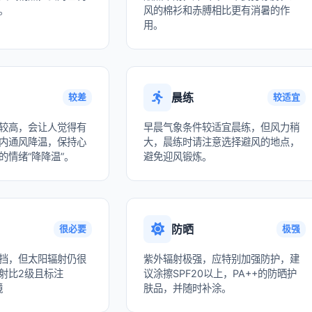
。
风的棉衫和赤膊相比更有消暑的作
用。
晨练
较差
较适宜
较高，会让人觉得有
早晨气象条件较适宜晨练，但风力稍
内通风降温，保持心
大，晨练时请注意选择避风的地点，
的情绪“降降温”。
避免迎风锻炼。
防晒
很必要
极强
挡，但太阳辐射仍很
紫外辐射极强，应特别加强防护，建
射比2级且标注
议涂擦SPF20以上，PA++的防晒护
镜
肤品，并随时补涂。