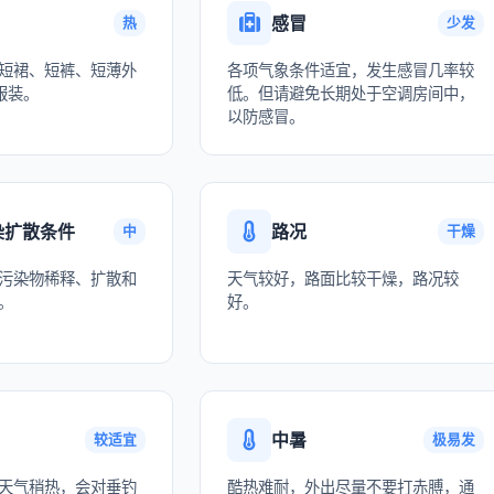
感冒
热
少发
短裙、短裤、短薄外
各项气象条件适宜，发生感冒几率较
服装。
低。但请避免长期处于空调房间中，
以防感冒。
染扩散条件
路况
中
干燥
污染物稀释、扩散和
天气较好，路面比较干燥，路况较
。
好。
中暑
较适宜
极易发
天气稍热，会对垂钓
酷热难耐，外出尽量不要打赤膊，通