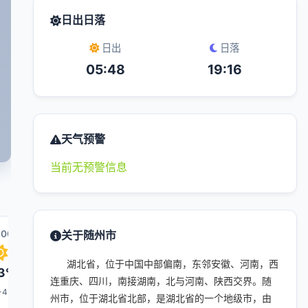
日出日落
日出
日落
05:48
19:16
天气预警
当前无预警信息
:00
19:00
关于随州市
20:00
03:00
21:00
湖北省，位于中国中部偏南，东邻安徽、河南，西
3°
32°
31°
26°
28°
连重庆、四川，南接湖南，北与河南、陕西交界。随
-4
3-4
3-4
1-3
3-4
州市，位于湖北省北部，是湖北省的一个地级市，由