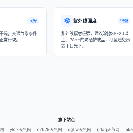
紫外线强度
良好
很强
干燥，交通气象条件
紫外线辐射极强，建议涂擦SPF20以
正常行驶。
上、PA++的防晒护肤品，尽量避免暴
露于日光下。
旗下站点
气网
ylclk天气网
c7628天气网
cgflw天气网
rjfldq天气网
ek