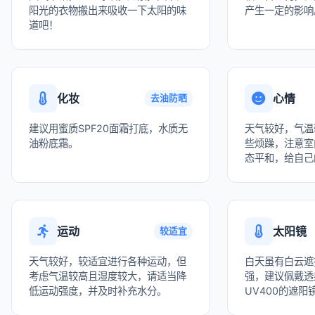
阳光的衣物搬出来吸收一下太阳的味
产生一定的影响
道吧！
化妆
心情
去油防晒
建议用蜜质SPF20面霜打底，水质无
天气较好，气温
油粉底霜。
些烦躁，注意室
态平和，给自己
运动
太阳镜
较适宜
天气较好，较适宜进行各种运动，但
白天虽有白云遮
考虑气温较高且湿度较大，请适当降
强，建议佩戴透
低运动强度，并及时补充水分。
UV400的遮阳