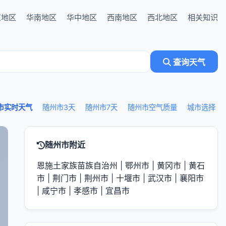
东地区
华南地区
华中地区
西南地区
西北地区
相关知识
查询天气
市实时天气
随州市3天
随州市7天
随州市空气质量
城市选择
随州市附近
恩施土家族苗族自治州
|
鄂州市
|
黄冈市
|
黄石
市
|
荆门市
|
荆州市
|
十堰市
|
武汉市
|
襄阳市
|
咸宁市
|
孝感市
|
宜昌市