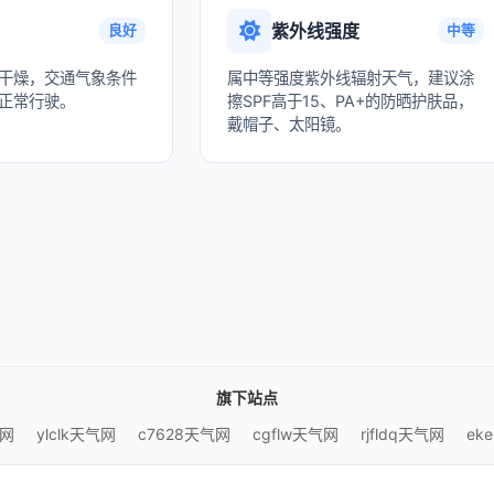
紫外线强度
良好
中等
干燥，交通气象条件
属中等强度紫外线辐射天气，建议涂
正常行驶。
擦SPF高于15、PA+的防晒护肤品，
戴帽子、太阳镜。
旗下站点
气网
ylclk天气网
c7628天气网
cgflw天气网
rjfldq天气网
ek