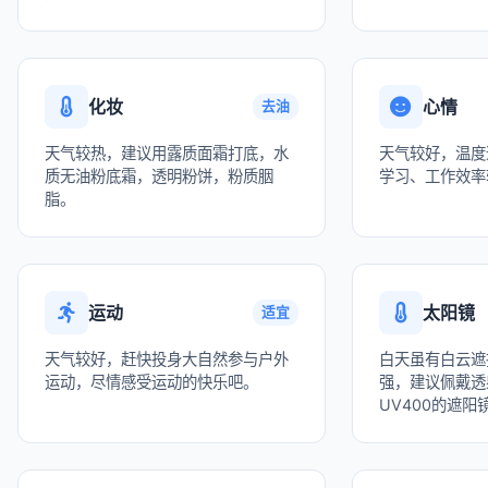
化妆
心情
去油
天气较热，建议用露质面霜打底，水
天气较好，温度
质无油粉底霜，透明粉饼，粉质胭
学习、工作效率
脂。
运动
太阳镜
适宜
天气较好，赶快投身大自然参与户外
白天虽有白云遮
运动，尽情感受运动的快乐吧。
强，建议佩戴透
UV400的遮阳