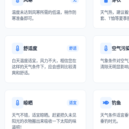
温度未达到风寒所需的低温，稍作防
天气热，建议着
寒准备即可。
套、T恤等夏季
舒适度
空气污
舒适
白天温度适宜，风力不大，相信您在
气象条件对空气
这样的天气条件下，应会感到比较清
清除无明显影响
爽和舒适。
晾晒
钓鱼
适宜
天气不错，适宜晾晒。赶紧把久未见
天气条件适宜垂
阳光的衣物搬出来吸收一下太阳的味
垂钓时光。
道吧！