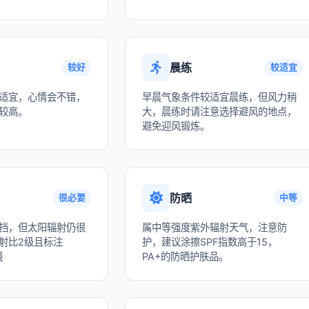
晨练
较好
较适宜
适宜，心情会不错，
早晨气象条件较适宜晨练，但风力稍
较高。
大，晨练时请注意选择避风的地点，
避免迎风锻炼。
防晒
很必要
中等
挡，但太阳辐射仍很
属中等强度紫外辐射天气，注意防
射比2级且标注
护，建议涂擦SPF指数高于15，
镜
PA+的防晒护肤品。