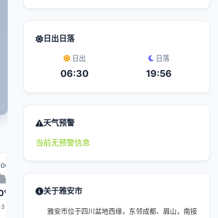
日出日落
日出
日落
06:30
19:56
天气预警
当前无预警信息
:00
14:00
15:00
22:00
16:00
关于雅安市
0°
31°
31°
25°
31°
-3
1-3
1-3
1-3
1-3
雅安市位于四川盆地西缘，东邻成都、眉山，南接