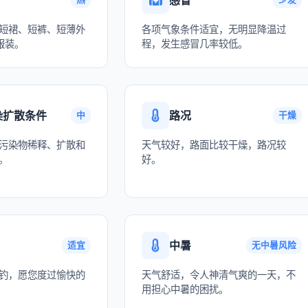
短裙、短裤、短薄外
各项气象条件适宜，无明显降温过
服装。
程，发生感冒几率较低。
染扩散条件
路况
中
干燥
污染物稀释、扩散和
天气较好，路面比较干燥，路况较
。
好。
中暑
适宜
无中暑风险
钓，愿您度过愉快的
天气舒适，令人神清气爽的一天，不
用担心中暑的困扰。