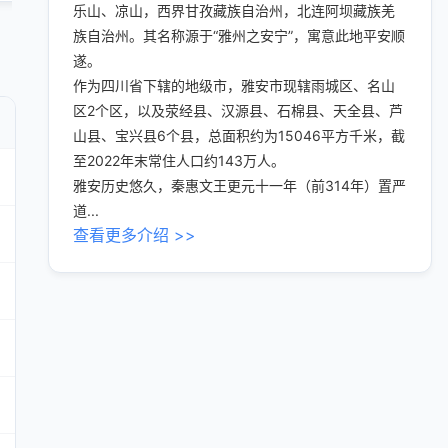
乐山、凉山，西界甘孜藏族自治州，北连阿坝藏族羌
族自治州。其名称源于“雅州之安宁”，寓意此地平安顺
遂。
作为四川省下辖的地级市，雅安市现辖雨城区、名山
区2个区，以及荥经县、汉源县、石棉县、天全县、芦
山县、宝兴县6个县，总面积约为15046平方千米，截
至2022年末常住人口约143万人。
雅安历史悠久，秦惠文王更元十一年（前314年）置严
道...
查看更多介绍 >>