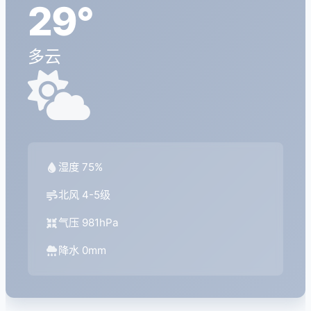
29°
多云
湿度 75%
北风 4-5级
气压 981hPa
降水 0mm