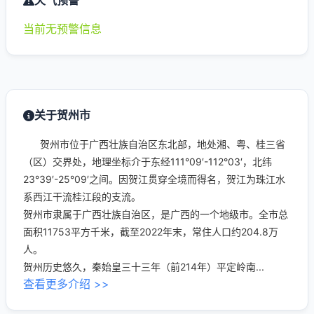
天气预警
当前无预警信息
关于贺州市
贺州市位于广西壮族自治区东北部，地处湘、粤、桂三省
（区）交界处，地理坐标介于东经111°09′-112°03′，北纬
23°39′-25°09′之间。因贺江贯穿全境而得名，贺江为珠江水
系西江干流桂江段的支流。
贺州市隶属于广西壮族自治区，是广西的一个地级市。全市总
面积11753平方千米，截至2022年末，常住人口约204.8万
人。
贺州历史悠久，秦始皇三十三年（前214年）平定岭南...
查看更多介绍 >>