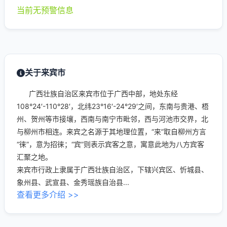
当前无预警信息
关于来宾市
广西壮族自治区来宾市位于广西中部，地处东经
108°24′-110°28′，北纬23°16′-24°29′之间，东南与贵港、梧
州、贺州等市接壤，西南与南宁市毗邻，西与河池市交界，北
与柳州市相连。来宾之名源于其地理位置，“来”取自柳州方言
“徕”，意为招徕；“宾”则表示宾客之意，寓意此地为八方宾客
汇聚之地。
来宾市行政上隶属于广西壮族自治区，下辖兴宾区、忻城县、
象州县、武宣县、金秀瑶族自治县...
查看更多介绍 >>