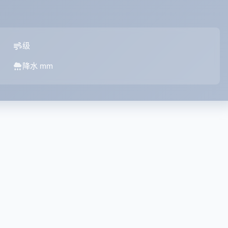
级
降水 mm