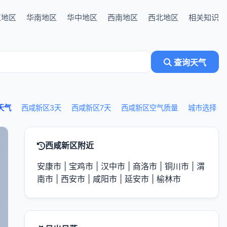
东地区
华南地区
华中地区
西南地区
西北地区
相关知识
查询天气
天气
西咸新区3天
西咸新区7天
西咸新区空气质量
城市选择
西咸新区附近
安康市
|
宝鸡市
|
汉中市
|
商洛市
|
铜川市
|
渭
南市
|
西安市
|
咸阳市
|
延安市
|
榆林市