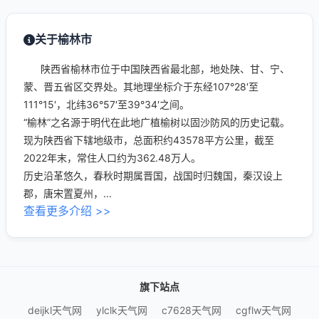
关于榆林市
陕西省榆林市位于中国陕西省最北部，地处陕、甘、宁、
蒙、晋五省区交界处。其地理坐标介于东经107°28′至
111°15′，北纬36°57′至39°34′之间。
“榆林”之名源于明代在此地广植榆树以固沙防风的历史记载。
现为陕西省下辖地级市，总面积约43578平方公里，截至
2022年末，常住人口约为362.48万人。
历史沿革悠久，春秋时期属晋国，战国时归魏国，秦汉设上
郡，唐宋置夏州，...
查看更多介绍 >>
旗下站点
deijkl天气网
ylclk天气网
c7628天气网
cgflw天气网