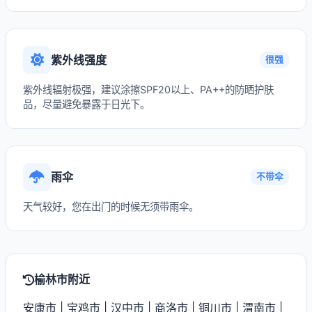
紫外线强度
很强
紫外线辐射极强，建议涂擦SPF20以上、PA++的防晒护肤
品，尽量避免暴露于日光下。
雨伞
不带伞
天气较好，您在出门的时候无须带雨伞。
榆林市附近
安康市
|
宝鸡市
|
汉中市
|
商洛市
|
铜川市
|
渭南市
|